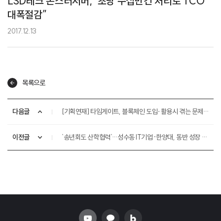
LSD테크 몬스터서버, '초당 수십만건 처리로 TCO
대폭절감”
2017.12.13
목록으로
다음글
[기획연재] 타임게이트, 블록체인 도입∙활용시 겪는 문제점 해결 나선다
이전글
`송년회도 산학협력`…성수동 IT기업·한양대, 동반 성장 약속