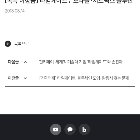
[톡톡 이상품] 타임게이트 / 오라클·시트릭스 솔루션
2018.08.14
목록으로
다음글
펀키페이, 세계적 기술력 기업 ‘타임게이트’와 손잡아
이전글
[기획연재] 타임게이트, 블록체인 도입∙활용시 겪는 문제점 해결 나선다