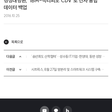
경상대병원, ‘IBM-액티피오 CDV’로 전사 통합
데이터 백업
2016.10.25
목록으로
다음글
`송년회도 산학협력`…성수동 IT기업·한양대, 동반 성장 약속
이전글
시트릭스, 8월 27일 망분리 및 스마트워크 시스템 구축 전략 세미나 개최